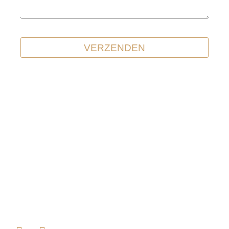
VERZENDEN
Contact
Vragen? ik hoor ze graag en neem met mij contact op.
+31 (0)6 27 11 62 95
susan@studio-refresh.nl
Bisschop Schrijnenstraat 16d, Venlo