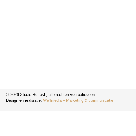
Tarieven
Contact
Algemeen
Algemene voorwaarden
Privacybeleid
Disclaimer
© 2026 Studio Refresh, alle rechten voorbehouden.
Design en realisatie:
We4media – Marketing & communicatie